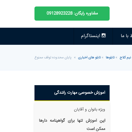
مشاوره رایگان: 09128923228
 با ما
اینستاگرام
نیم کلاج
»
تابلوها
»
تابلو های اخباری
»
پایان محدوده توقف ممنوع
آموزش خصوصی مهارت رانندگی
ویژه بانوان و آقایان
این آموزش تنها برای گواهینامه دار‌ها
ممکن است