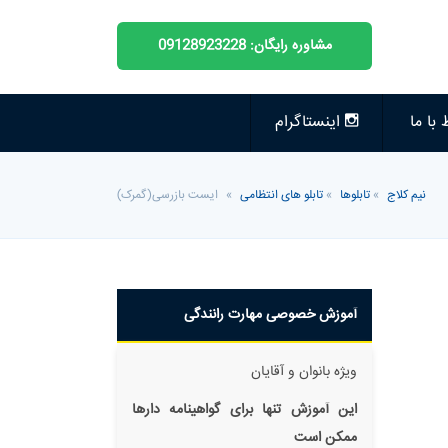
مشاوره رایگان: 09128923228
 با ما
اینستاگرام
نیم کلاج
»
تابلوها
»
تابلو های انتظامی
»
ایست بازرسی(گمرک)
آموزش خصوصی مهارت رانندگی
ویژه بانوان و آقایان
این آموزش تنها برای گواهینامه دار‌ها
ممکن است